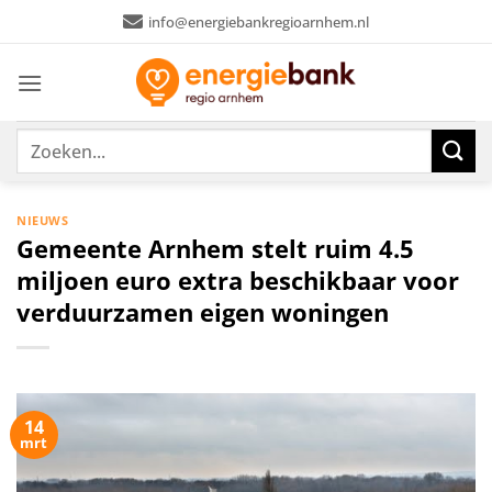
Ga
info@energiebankregioarnhem.nl
naar
inhoud
NIEUWS
Gemeente Arnhem stelt ruim 4.5
miljoen euro extra beschikbaar voor
verduurzamen eigen woningen
14
mrt