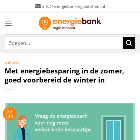
Ga
info@energiebankregioarnhem.nl
naar
inhoud
NIEUWS
Met energiebesparing in de zomer,
goed voorbereid de winter in
27
jun