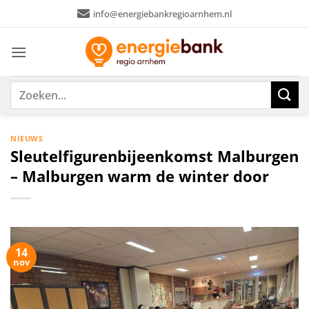
Ga
info@energiebankregioarnhem.nl
naar
inhoud
NIEUWS
Sleutelfigurenbijeenkomst Malburgen
– Malburgen warm de winter door
14
nov