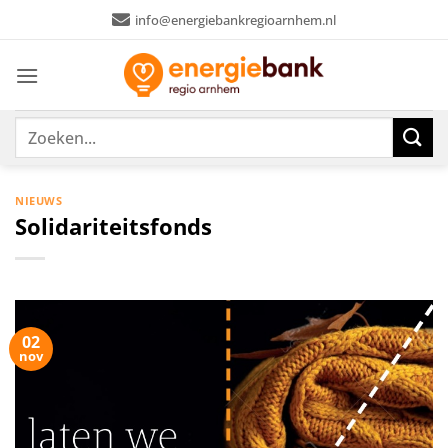
Ga
info@energiebankregioarnhem.nl
naar
inhoud
NIEUWS
Solidariteitsfonds
02
nov